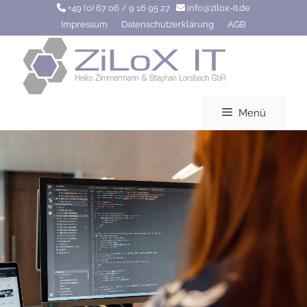
Zum
+49 (0) 67 06 / 9 16 95 27
info@zilox-it.de
Inhalt
Impressum
Datenschutzerklärung
AGB
springen
Menü